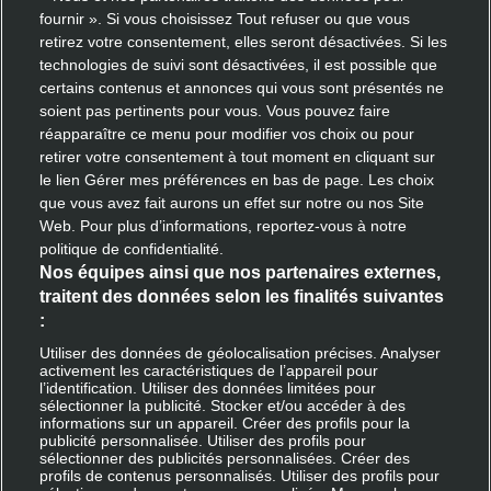
fournir ». Si vous choisissez Tout refuser ou que vous
FAQ
retirez votre consentement, elles seront désactivées. Si les
technologies de suivi sont désactivées, il est possible que
certains contenus et annonces qui vous sont présentés ne
soient pas pertinents pour vous. Vous pouvez faire
Échangez avec nous
réapparaître ce menu pour modifier vos choix ou pour
retirer votre consentement à tout moment en cliquant sur
Contactez notre équipe
le lien Gérer mes préférences en bas de page. Les choix
que vous avez fait aurons un effet sur notre ou nos Site
Web. Pour plus d’informations, reportez-vous à notre
politique de confidentialité.
Découvrir Deliveroo
Nos équipes ainsi que nos partenaires externes,
traitent des données selon les finalités suivantes
Inscription restaurant
:
Devenir livreur partenaire
Utiliser des données de géolocalisation précises. Analyser
activement les caractéristiques de l’appareil pour
l’identification. Utiliser des données limitées pour
sélectionner la publicité. Stocker et/ou accéder à des
informations sur un appareil. Créer des profils pour la
Rejoindre Deliveroo
publicité personnalisée. Utiliser des profils pour
sélectionner des publicités personnalisées. Créer des
profils de contenus personnalisés. Utiliser des profils pour
Apple App Store