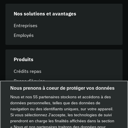
Nos solutions et avantages
Entreprises
Employés
Produits
Crédits repas
Repas d’équipe
Nous prenons à coeur de protéger vos données
Cartes cadeaux Deliveroo
Nous et nos
55
partenaires stockons et accédons à des
données personnelles, telles que des données de
navigation ou des identifiants uniques, sur votre appareil.
Ressources
Si vous sélectionnez J'accepte, les technologies de suivi
prendront en charge les finalités affichées dans la section
Espace d’apprentissage
« Nous et nos partenaires traitons des données pour