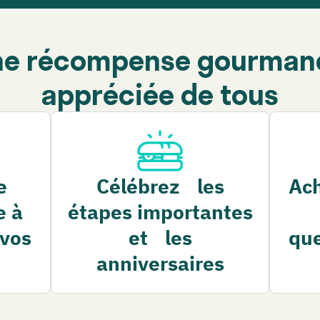
ne récompense gourman
appréciée de tous
e
Célébrez les
Ach
e à
étapes importantes
 vos
et les
qu
anniversaires