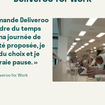
mande Deliveroo
dre du temps
ma journée de
été proposée, je
du choix et je
aie pause. »
liveroo for Work