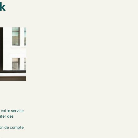
rk
 votre service
uter des
on de compte