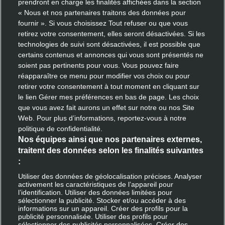
prendront en charge les finalités affichées dans la section
Espace d’apprentissage
« Nous et nos partenaires traitons des données pour
fournir ». Si vous choisissez Tout refuser ou que vous
FAQ
retirez votre consentement, elles seront désactivées. Si les
technologies de suivi sont désactivées, il est possible que
certains contenus et annonces qui vous sont présentés ne
soient pas pertinents pour vous. Vous pouvez faire
Échangez avec nous
réapparaître ce menu pour modifier vos choix ou pour
retirer votre consentement à tout moment en cliquant sur
Contactez notre équipe
le lien Gérer mes préférences en bas de page. Les choix
que vous avez fait aurons un effet sur notre ou nos Site
Web. Pour plus d’informations, reportez-vous à notre
politique de confidentialité.
Découvrir Deliveroo
Nos équipes ainsi que nos partenaires externes,
traitent des données selon les finalités suivantes
Inscription restaurant
:
Devenir livreur partenaire
Utiliser des données de géolocalisation précises. Analyser
activement les caractéristiques de l’appareil pour
l’identification. Utiliser des données limitées pour
sélectionner la publicité. Stocker et/ou accéder à des
informations sur un appareil. Créer des profils pour la
Rejoindre Deliveroo
publicité personnalisée. Utiliser des profils pour
sélectionner des publicités personnalisées. Créer des